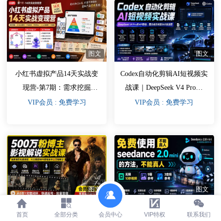
图文
图文
小红书虚拟产品14天实战变
Codex自动化剪辑AI短视频实
现营-第7期：需求挖掘
战课｜DeepSeek V4 Pro多
×AI+Skill原创×产品矩阵×内
API联动，图文成片封装Skill
VIP会员 : 免费学习
VIP会员 : 免费学习
容笔记×一人公司进阶×全链
全流程
路
图文
图文
500万粉博主影视解说实战课
免费使用seedance2.0mini的方
首页
全部分类
会员中心
VIP特权
联系我们