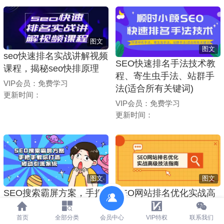
图文
图文
seo快速排名实战讲解视频
SEO快速排名手法技术教
课程，揭秘seo快排原理
程、寄生虫手法、站群手
VIP会员：免费学习
法(适合所有关键词)
更新时间：
VIP会员：免费学习
更新时间：
图文
图文
SEO搜索霸屏方案，手把
SEO网站排名优化实战高
手教你打造被动引流系统
级技法指南，从0到1快速
【视频课程】
到百度或任何搜索引擎首
首页
全部分类
会员中心
VIP特权
联系我们